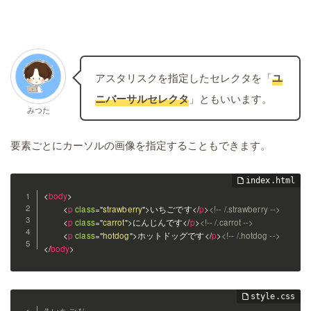
アスタリスクを指定したセレクタを「
ユ
ニバーサルセレクタ
」ともいいます。
みつた
要素ごとにカーソルの画像を指定することもできます。
<
body
>
<
p
class
=
"
strawberry
"
>
</
p
>
<!-- /.strawberry -->
いちごです
<
p
class
=
"
carrot
"
>
</
p
>
<!-- /.carrot -->
にんじんです
<
p
class
=
"
hotdog
"
>
</
p
>
<!-- /.hotdog -->
ホットドッグです
</
body
>