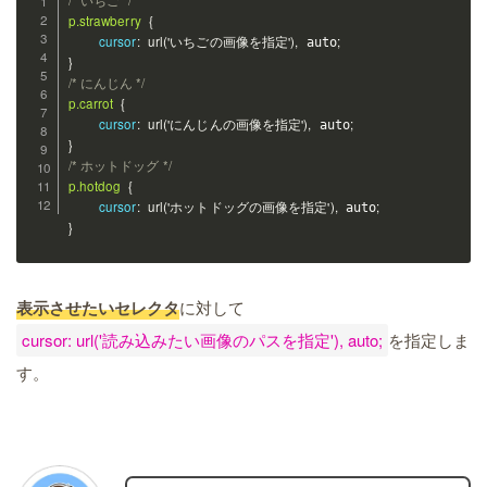
/* いちご */
p.strawberry
{
cursor
:
url('いちごの画像を指定')
,
;
 auto
}
/* にんじん */
p.carrot
{
cursor
:
url('にんじんの画像を指定')
,
;
 auto
}
/* ホットドッグ */
p.hotdog
{
cursor
:
url('ホットドッグの画像を指定')
,
;
 auto
}
表示させたいセレクタ
に対して
cursor: url('読み込みたい画像のパスを指定'), auto;
を指定しま
す。