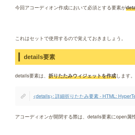
今回アコーディオン作成において必須とする要素が
det
これはセットで使用するので覚えておきましょう。
details要素
details要素は、
折りたたみウィジェットを作成
します
<details>: 詳細折りたたみ要素 - HTML: HyperTex
アコーディオンが開閉する際は、details要素にopen