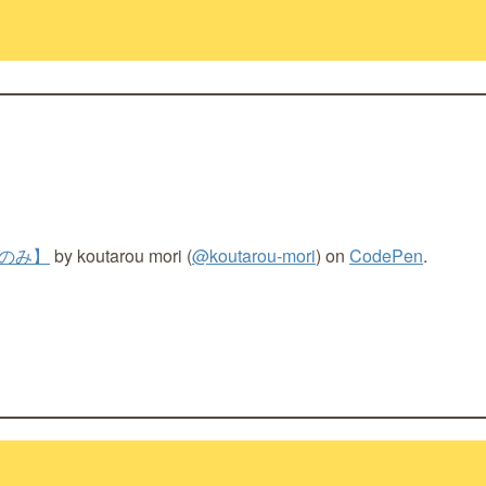
Lのみ】
by koutarou mori (
@koutarou-mori
) on
CodePen
.