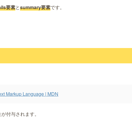
ails要素
と
summary要素
です。
。
t Markup Language | MDN
属性が付与されます。