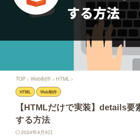
TOP
Web制作
HTML
>
>
>
HTML
Web制作
【HTMLだけで実装】detail
する方法
2024年4月9日