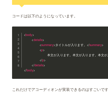
コードは以下のようになっています。
<
body
>
<
details
>
<
summary
>
</
summary
>
タイトルが入ります。
<
p
>
            本文が入ります。本文が入ります。本文が
</
p
>
</
details
>
</
body
>
これだけでアコーディオンが実装できるのはすごいで