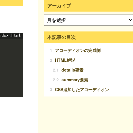
アーカイブ
本記事の目次
1
アコーディオンの完成例
2
HTML解説
2.1
details要素
2.2
summary要素
3
CSS追加したアコーディオン