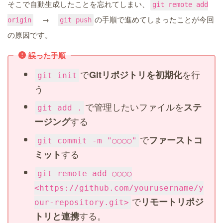
そこで自動生成したことを忘れてしまい、
git remote add
→
の手順で進めてしまったことが今回
origin
git push
の原因です。
誤った手順
で
を行
Gitリポジトリを初期化
git init
う
で管理したいファイルを
ステ
git add .
する
ージング
で
ファーストコ
git commit -m "○○○○"
する
ミット
git remote add ○○○○
<https://github.com/yourusername/y
で
リモートリポジ
our-repository.git>
する。
トリと連携