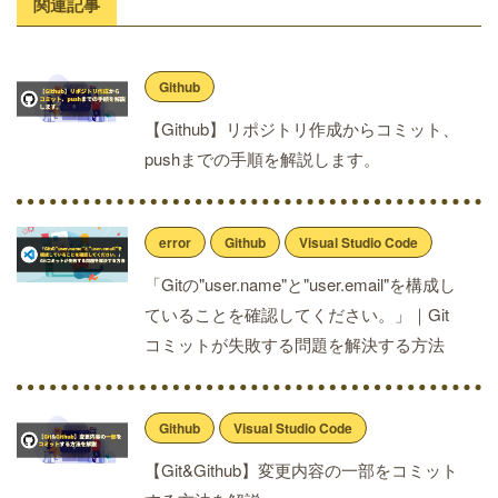
関連記事
Github
【Github】リポジトリ作成からコミット、
pushまでの手順を解説します。
error
Github
Visual Studio Code
「Gitの"user.name"と"user.email"を構成し
ていることを確認してください。」｜Git
コミットが失敗する問題を解決する方法
Github
Visual Studio Code
【Git&Github】変更内容の一部をコミット