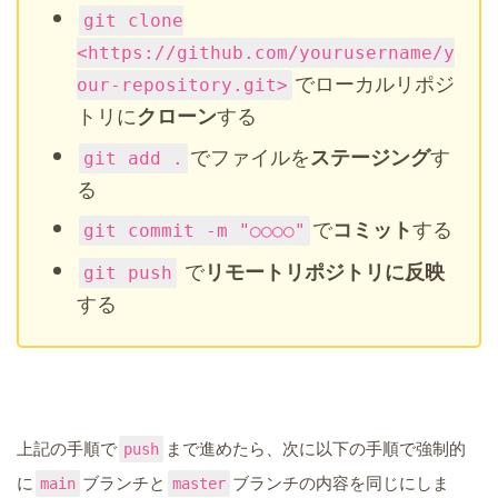
git clone
<https://github.com/yourusername/y
でローカルリポジ
our-repository.git>
トリに
する
クローン
でファイルを
す
ステージング
git add .
る
で
する
コミット
git commit -m "○○○○"
で
リモートリポジトリに反映
git push
する
上記の手順で
まで進めたら、次に以下の手順で強制的
push
に
ブランチと
ブランチの内容を同じにしま
main
master