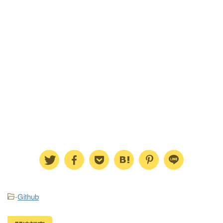
-
Github